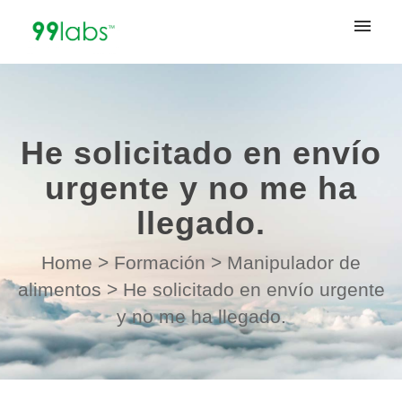
My tickets
Submit ticket
He solicitado en envío
Login
urgente y no me ha
llegado.
Home
>
Formación
>
Manipulador de
alimentos
>
He solicitado en envío urgente
y no me ha llegado.